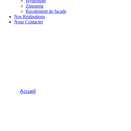
Hydrofuge
Zinguerie
Ravalement de façade
Nos Réalisations
Nous Contacter
Articles
Accueil
Articles