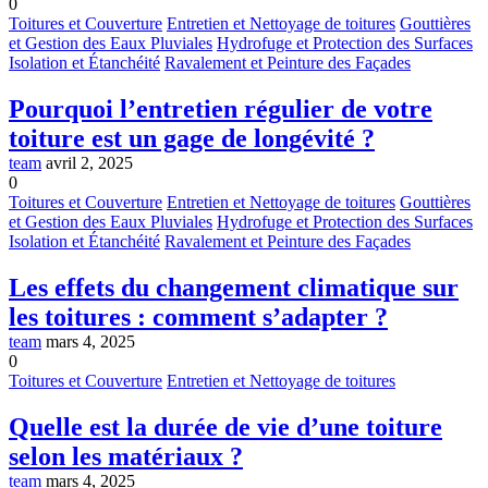
0
Toitures et Couverture
Entretien et Nettoyage de toitures
Gouttières
et Gestion des Eaux Pluviales
Hydrofuge et Protection des Surfaces
Isolation et Étanchéité
Ravalement et Peinture des Façades
Pourquoi l’entretien régulier de votre
toiture est un gage de longévité ?
team
avril 2, 2025
0
Toitures et Couverture
Entretien et Nettoyage de toitures
Gouttières
et Gestion des Eaux Pluviales
Hydrofuge et Protection des Surfaces
Isolation et Étanchéité
Ravalement et Peinture des Façades
Les effets du changement climatique sur
les toitures : comment s’adapter ?
team
mars 4, 2025
0
Toitures et Couverture
Entretien et Nettoyage de toitures
Quelle est la durée de vie d’une toiture
selon les matériaux ?
team
mars 4, 2025